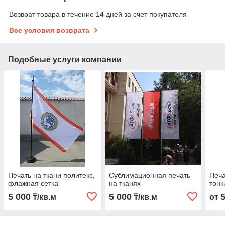
Возврат товара в течение 14 дней за счет покупателя
Все условия возврата
Подобные услуги компании
Печать на ткани политекс,
Сублимационная печать
Печа
флажная сетка
на тканях
тонк
5 000
5 000
₸/кв.м
₸/кв.м
от