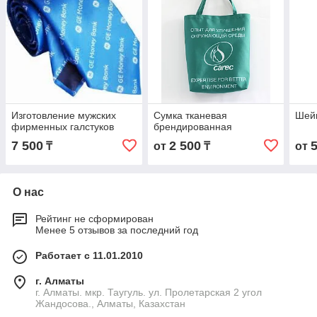
Изготовление мужских
Сумка тканевая
Шей
фирменных галстуков
брендированная
7 500
2 500
₸
от
₸
от
О нас
Рейтинг не сформирован
Менее 5 отзывов за последний год
Работает с 11.01.2010
г. Алматы
г. Алматы. мкр. Таугуль. ул. Пролетарская 2 угол
Жандосова., Алматы, Казахстан