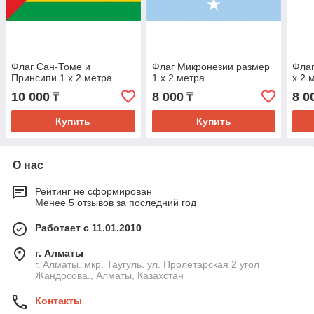
Флаг Сан-Томе и
Флаг Микронезии размер
Флаг
Принсипи 1 х 2 метра.
1 х 2 метра.
х 2 
10 000
8 000
8 0
₸
₸
Купить
Купить
О нас
Рейтинг не сформирован
Менее 5 отзывов за последний год
Работает с 11.01.2010
г. Алматы
г. Алматы. мкр. Таугуль. ул. Пролетарская 2 угол
Жандосова., Алматы, Казахстан
Контакты