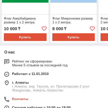
Флаг Азербайджана
Флаг Микронезии размер
Флаг
размер 1 х 2 метра.
1 х 2 метра.
2 ме
10 000
8 000
10 
₸
₸
Купить
Купить
О нас
Рейтинг не сформирован
Менее 5 отзывов за последний год
Работает с 11.01.2010
г. Алматы
г. Алматы. мкр. Таугуль. ул. Пролетарская 2 угол
Жандосова., Алматы, Казахстан
Контакты
Сегодня работает с 10:00 до 19:00