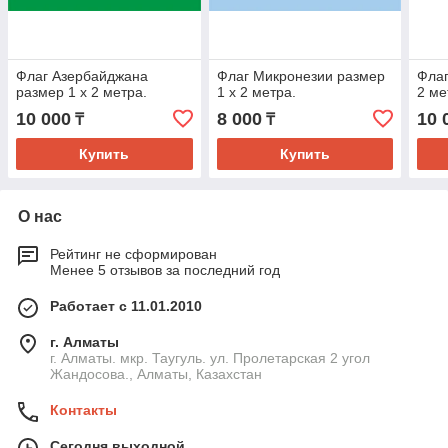
Флаг Азербайджана
Флаг Микронезии размер
Флаг
размер 1 х 2 метра.
1 х 2 метра.
2 ме
10 000
8 000
10 
₸
₸
Купить
Купить
О нас
Рейтинг не сформирован
Менее 5 отзывов за последний год
Работает с 11.01.2010
г. Алматы
г. Алматы. мкр. Таугуль. ул. Пролетарская 2 угол
Жандосова., Алматы, Казахстан
Контакты
Сегодня выходной