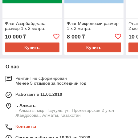
Флаг Азербайджана
Флаг Микронезии размер
Флаг
размер 1 х 2 метра.
1 х 2 метра.
2 ме
10 000
8 000
10 
₸
₸
Купить
Купить
О нас
Рейтинг не сформирован
Менее 5 отзывов за последний год
Работает с 11.01.2010
г. Алматы
г. Алматы. мкр. Таугуль. ул. Пролетарская 2 угол
Жандосова., Алматы, Казахстан
Контакты
Сегодня работает с 10:00 до 19:00