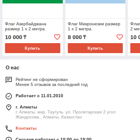
Флаг Азербайджана
Флаг Микронезии размер
Флаг
размер 1 х 2 метра.
1 х 2 метра.
2 ме
10 000
8 000
10 
₸
₸
Купить
Купить
О нас
Рейтинг не сформирован
Менее 5 отзывов за последний год
Работает с 11.01.2010
г. Алматы
г. Алматы. мкр. Таугуль. ул. Пролетарская 2 угол
Жандосова., Алматы, Казахстан
Контакты
Сегодня работает с 10:00 до 19:00