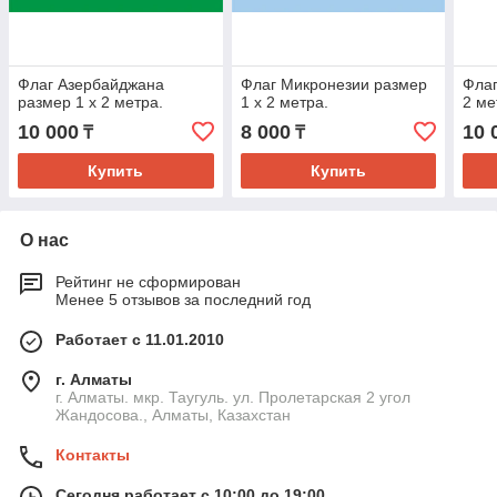
Флаг Азербайджана
Флаг Микронезии размер
Флаг
размер 1 х 2 метра.
1 х 2 метра.
2 ме
10 000
8 000
10 
₸
₸
Купить
Купить
О нас
Рейтинг не сформирован
Менее 5 отзывов за последний год
Работает с 11.01.2010
г. Алматы
г. Алматы. мкр. Таугуль. ул. Пролетарская 2 угол
Жандосова., Алматы, Казахстан
Контакты
Сегодня работает с 10:00 до 19:00