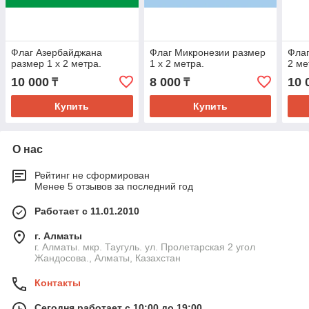
Флаг Азербайджана
Флаг Микронезии размер
Флаг
размер 1 х 2 метра.
1 х 2 метра.
2 ме
10 000
8 000
10 
₸
₸
Купить
Купить
О нас
Рейтинг не сформирован
Менее 5 отзывов за последний год
Работает с 11.01.2010
г. Алматы
г. Алматы. мкр. Таугуль. ул. Пролетарская 2 угол
Жандосова., Алматы, Казахстан
Контакты
Сегодня работает с 10:00 до 19:00