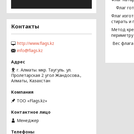
Флаг гото
Флаг изго
стирать и 
Контакты
Метод кре
периметру
Вес флага 
http://www.flags.kz
info@flags.kz
г. Алматы. мкр. Таугуль. ул.
Пролетарская 2 угол Жандосова.,
Алматы, Казахстан
ТОО «Flags.kz»
Менеджер