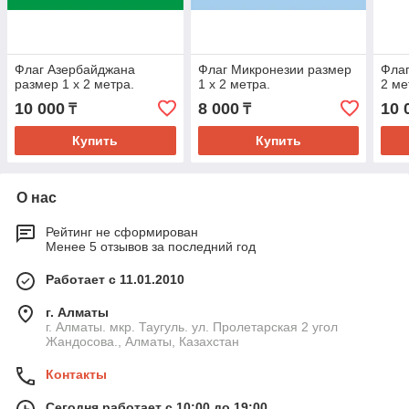
Флаг Азербайджана
Флаг Микронезии размер
Флаг
размер 1 х 2 метра.
1 х 2 метра.
2 ме
10 000
8 000
10 
₸
₸
Купить
Купить
О нас
Рейтинг не сформирован
Менее 5 отзывов за последний год
Работает с 11.01.2010
г. Алматы
г. Алматы. мкр. Таугуль. ул. Пролетарская 2 угол
Жандосова., Алматы, Казахстан
Контакты
Сегодня работает с 10:00 до 19:00