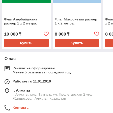
Флаг Азербайджана
Флаг Микронезии размер
Флаг
размер 1 х 2 метра.
1 х 2 метра.
х 2 
10 000
8 000
8 0
₸
₸
Купить
Купить
О нас
Рейтинг не сформирован
Менее 5 отзывов за последний год
Работает с 11.01.2010
г. Алматы
г. Алматы. мкр. Таугуль. ул. Пролетарская 2 угол
Жандосова., Алматы, Казахстан
Контакты