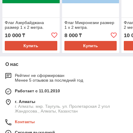
Флаг Азербайджана
Флаг Микронезии размер
Флаг
размер 1 х 2 метра.
1 х 2 метра.
2 ме
10 000
8 000
10 
₸
₸
Купить
Купить
О нас
Рейтинг не сформирован
Менее 5 отзывов за последний год
Работает с 11.01.2010
г. Алматы
г. Алматы. мкр. Таугуль. ул. Пролетарская 2 угол
Жандосова., Алматы, Казахстан
Контакты
Сегодня выходной